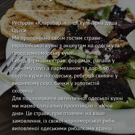
Ресторан «КлараБара» – це кулінарна душа
Одеси.
Ми пропонуємо своїм гостям страви
європейської кухні з акцентом на одеську та
середземноморську кухні.
Серед фірмових страв: форшмак, рапани у
сирному соусі з пармезаном та дор-блю,
чверть курки по-одеськи, реберця свинячі у
вишневому соусі, бички у золотистій
скоринці.
Для поціновувачів автентичної одеської кухні
ми маємо спеціальну пропозицію – «Улов
дня». Це страви, приготовлені на ваше
замовлення, із свіжої чорноморської риби,
виловленої одеськими рибалками вранці