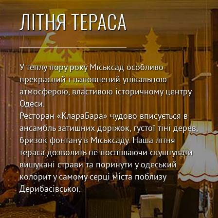
ЛІТНЯ ТЕРАСА
У теплу пору року Міськсад особливо
прекрасний і наповнений унікальною
атмосферою, властивою історичному центру
Одеси.
Ресторан «КлараБара» чудово вписується в
ансамбль затишних доріжок, густої тіні дерев,
бризок фонтану в Міськсаду. Наша літня
тераса дозволить не поспішаючи скуштувати
вишукані страви та поринути у одеський
колорит у самому серці міста поблизу
Дерибасівської.