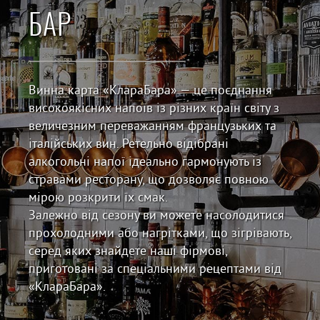
БАР
Винна карта «КлараБара» — це поєднання
високоякісних напоїв із різних країн світу з
величезним переважанням французьких та
італійських вин. Ретельно відібрані
алкогольні напої ідеально гармонують із
стравами ресторану, що дозволяє повною
мірою розкрити їх смак.
Залежно від сезону ви можете насолодитися
прохолодними або нагрітками, що зігрівають,
серед яких знайдете наші фірмові,
приготовані за спеціальними рецептами від
«КлараБара».