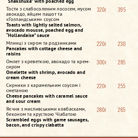
“Shakshuka” with poached egg
Тости з слабосоленим лососем, мусом
320г
395
авокадо, яйцем пашот та
«Голландським» соусом
Toasts with lightly salted salmon,
avocado mousse, poached egg and
“Hollandaise” sauce
Млинці з сиром та родзинками
220г
230
Pancakes with cottage cheese and
raisins
Омлет з креветкою, авокадо та крем-
300г
285
сиром
Omelette with shrimp, avocado and
cream cheese
Сирники з карамельним соусом і
220г
255
сметаною
Cheese pancakes with caramel sauce
and sour cream
Яєчня з мисливськими ковбасками,
280г
265
беконом та хрусткою Чіабатою
Scrambled eggs with game sausages,
bacon, and crispy ciabatta