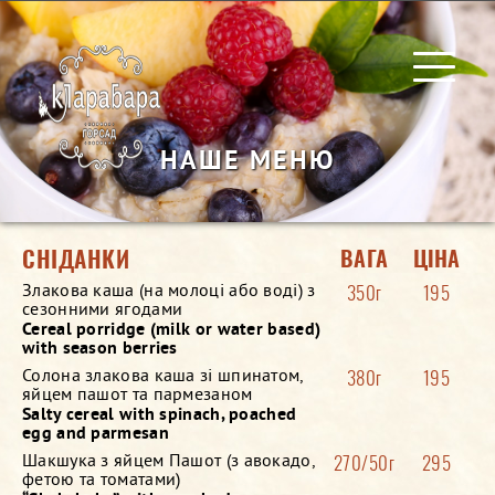
ГОЛОВНА
НАШЕ МЕНЮ
МЕНЮ
КОНТАКТИ
СНIДАНКИ
ВАГА
ЦІНА
Злакова каша (на молоці або воді) з
350г
195
сезонними ягодами
Cereal porridge (milk or water based)
with season berries
Солона злакова каша зi шпинатом,
380г
195
яйцем пашот та пармезаном
Salty cereal with spinach, poached
egg and parmesan
Шакшука з яйцем Пашот (з авокадо,
270/50г
295
фетою та томатами)