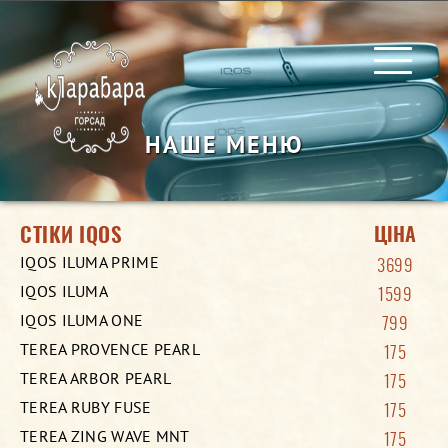
ГОЛОВНА
НАШЕ МЕНЮ
МЕНЮ
КОНТАКТИ
СТІКИ IQOS
ЦІНА
IQOS ILUMA PRIME
3699
IQOS ILUMA
1599
IQOS ILUMA ONE
799
TEREA PROVENCE PEARL
175
TEREA ARBOR PEARL
175
TEREA RUBY FUSE
175
TEREA ZING WAVE MNT
175